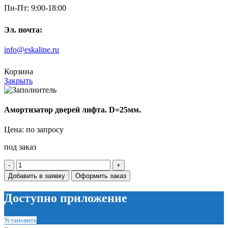
Пн-Пт: 9:00-18:00
Эл. почта:
info@eskaline.ru
Корзина
Закрыть
Амортизатор дверей лифта. D=25мм.
Цена: по запросу
под заказ
Количество
товара
Добавить в заявку
Оформить заказ
Амортизатор
дверей
Доступно приложение
лифта.
D=25мм.
Установить