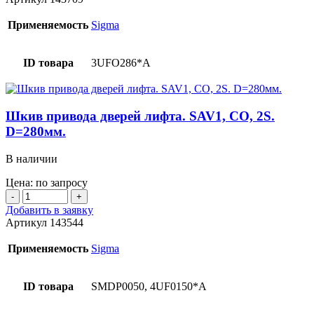
привода
дверей
Применяемость
Sigma
лифта.
С
кронштейном.
ID товара
3UFO286*A
CO,
INV
DOOR
M/C,
Шкив привода дверей лифта. SAV1, CO, 2S.
SAV.
D=280мм.
(06С-1,
С-06С-1)
В наличии
Цена: по запросу
Количество
товара
Добавить в заявку
Шкив
Артикул
143544
привода
дверей
Применяемость
Sigma
лифта.
SAV1,
CO,
ID товара
SMDP0050, 4UF0150*A
2S.
D=280мм.