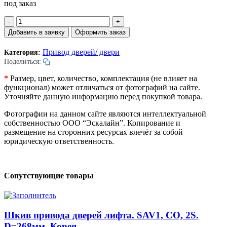
под заказ
Количество
товара
Добавить в заявку
Оформить заказ
Цепь
привода
Привод дверей/ двери
Категория:
дверей
Поделиться:
лифта.
Без
*
Размер, цвет, количество, комплектация (не влияет на
кронштейна.
функционал) может отличаться от фотографий на сайте.
CO,
Уточняйте данную информацию перед покупкой товара.
INV
DOOR
Фотографии на данном сайте являются интеллектуальной
M/C,
собственностью ООО “Эскалайн”. Копирование и
SAV.
размещение на сторонних ресурсах влечёт за собой
(06С-1,
юридическую ответственность.
С-06С-1)
Сопутствующие товары
Шкив привода дверей лифта. SAV1, CO, 2S.
D=268мм. Корея.