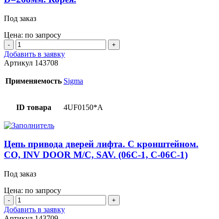
Под заказ
Цена: по запросу
Количество
товара
Добавить в заявку
Шкив
Артикул
143708
привода
дверей
Применяемость
Sigma
лифта.
SAV1,
CO,
ID товара
4UF0150*A
2S.
D=268мм.
Корея.
Цепь привода дверей лифта. С кронштейном.
CO, INV DOOR M/C, SAV. (06С-1, С-06С-1)
Под заказ
Цена: по запросу
Количество
товара
Добавить в заявку
Цепь
Артикул
143709