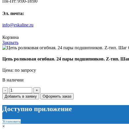
Пн-Пт: 9:00-18:00
Эл. почта:
info@eskaline.ru
Корзина
Закрыть
Цепь роликовая огибная. 24 пары подшипников. Z-тип. Ша
Цена: по запросу
В наличии
Количество
товара
Добавить в заявку
Оформить заказ
Цепь
роликовая
Доступно приложение
огибная.
24
пары
Установить
подшипников.
×