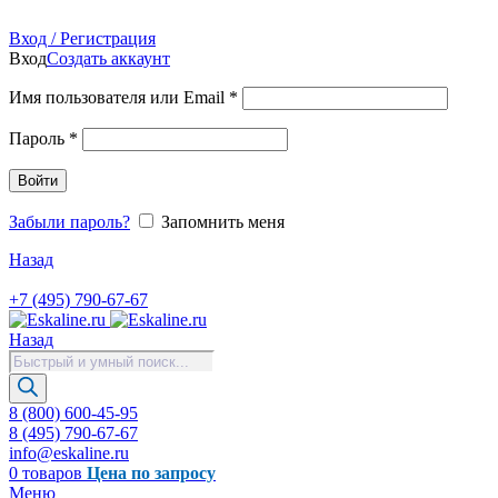
Продажа запасных частей для лифтов, эскалаторов, травол
Вход / Регистрация
Вход
Создать аккаунт
Имя пользователя или Email
*
Пароль
*
Войти
Забыли пароль?
Запомнить меня
Назад
+7 (495) 790-67-67
Назад
Поиск
товаров
8 (800) 600-45-95
8 (495) 790-67-67
info@eskaline.ru
0
товаров
Цена по запросу
Меню