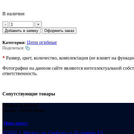
В наличии
Количество
товара
Добавить в заявку
Оформить заказ
Цепь
роликовая
Цепи огибные
Категория:
огибная.
Поделиться:
24
пары
*
Размер, цвет, количество, комплектация (не влияет на функ
подшипников.
Z-
Фотографии на данном сайте являются интеллектуальной собс
тип.
ответственность.
Шаг
60мм.
L=1550мм.
Сопутствующие товары
График работы:
Пн-Пт
с 09:00-18:00
Наш адрес:
125362, г. Москва, ул. Свободы, д. 35, помещ. 1/5