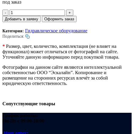
под заказ
Количество
товара
Добавить в заявку
Оформить заказ
Двигатель
MI100/6
Гидравлическое оборудование
Категория:
погружного
Поделиться:
гидравлического
насоса.
*
Размер, цвет, количество, комплектация (не влияет на
GMV.
функционал) может отличаться от фотографий на сайте.
4,7kW.
Уточняйте данную информацию перед покупкой товара.
50Hz.
400V.
Фотографии на данном сайте являются интеллектуальной
собственностью ООО “Эскалайн”. Копирование и
размещение на сторонних ресурсах влечёт за собой
юридическую ответственность.
Сопутствующие товары
График работы:
Пн-Пт
с 09:00-18:00
Наш адрес: