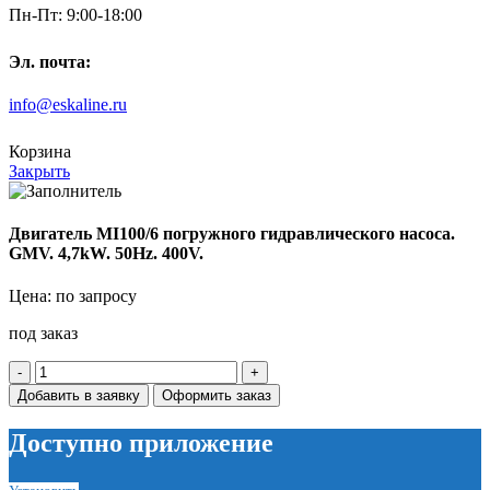
Пн-Пт: 9:00-18:00
Эл. почта:
info@eskaline.ru
Корзина
Закрыть
Двигатель MI100/6 погружного гидравлического насоса.
GMV. 4,7kW. 50Hz. 400V.
Цена: по запросу
под заказ
Количество
товара
Добавить в заявку
Оформить заказ
Двигатель
MI100/6
Доступно приложение
погружного
гидравлического
насоса.