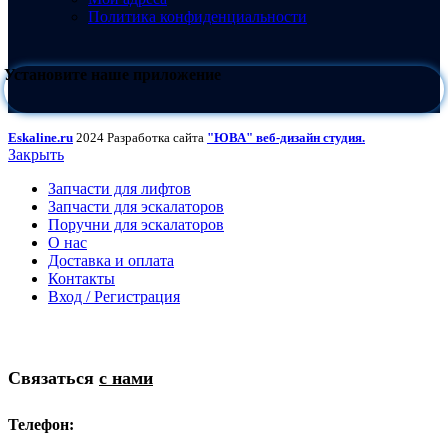
Политика конфиденциальности
Установите наше приложение
Eskaline.ru
2024 Разработка сайта
"ЮВА" веб-дизайн студия.
Закрыть
Запчасти для лифтов
Запчасти для эскалаторов
Поручни для эскалаторов
О нас
Доставка и оплата
Контакты
Вход / Регистрация
Связаться
с нами
Телефон: