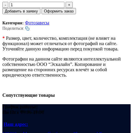
Количество
товара
Добавить в заявку
Оформить заказ
Фотозавеса
Memco
Фотозавесы
Категория:
E10-
Поделиться:
18/MA.
(model
*
Размер, цвет, количество, комплектация (не влияет на
662).
функционал) может отличаться от фотографий на сайте.
24VDC.
Уточняйте данную информацию перед покупкой товара.
18
диодов.
Фотографии на данном сайте являются интеллектуальной
L=2010мм.
собственностью ООО “Эскалайн”. Копирование и
размещение на сторонних ресурсах влечёт за собой
юридическую ответственность.
Сопутствующие товары
График работы:
Пн-Пт
с 09:00-18:00
Наш адрес: