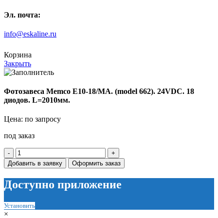
Эл. почта:
info@eskaline.ru
Корзина
Закрыть
Фотозавеса Memco E10-18/MA. (model 662). 24VDC. 18
диодов. L=2010мм.
Цена: по запросу
под заказ
Количество
товара
Добавить в заявку
Оформить заказ
Фотозавеса
Memco
Доступно приложение
E10-
18/MA.
(model
Установить
662).
×