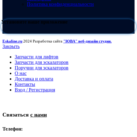
Политика конфиденциальности
Установите наше приложение
Eskaline.ru
2024 Разработка сайта
"ЮВА" веб-дизайн студия.
Закрыть
Запчасти для лифтов
Запчасти для эскалаторов
Поручни для эскалаторов
О нас
Доставка и оплата
Контакты
Вход / Регистрация
Связаться
с нами
Телефон: