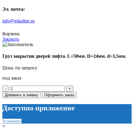
Эл. почта:
info@eskaline.ru
Корзина
Закрыть
Груз закрытия дверей лифта. L=50мм. D=24мм. d=3,5мм.
Цена: по запросу
под заказ
Количество
товара
Добавить в заявку
Оформить заказ
Груз
закрытия
Доступно приложение
дверей
лифта.
L=50мм.
Установить
D=24мм.
×
d=3,5мм.