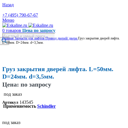
Назад
+7 (495) 790-67-67
Меню
0
товаров
Цена по запросу
Поиск
Главная
Запчасти для лифтов
Привод дверей/ двери
Груз закрытия дверей лифта.
товаров
L=50мм. D=24мм. d=3,5мм.
Увеличить
Груз закрытия дверей лифта. L=50мм.
D=24мм. d=3,5мм.
Цена: по запросу
под заказ
143545
Артикул
Применяемость
Schindler
под заказ