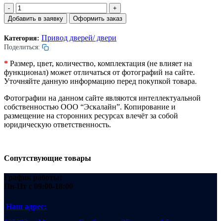
Количество
товара
Добавить в заявку
Оформить заказ
Груз
закрытия
Привод дверей/ двери
Категория:
дверей
Поделиться:
лифта.
L=50мм.
*
Размер, цвет, количество, комплектация (не влияет на
D=24мм.
функционал) может отличаться от фотографий на сайте.
d=3,5мм.
Уточняйте данную информацию перед покупкой товара.
Фотографии на данном сайте являются интеллектуальной
собственностью ООО “Эскалайн”. Копирование и
размещение на сторонних ресурсах влечёт за собой
юридическую ответственность.
Сопутствующие товары
График работы:
Пн-Пт
с 09:00-18:00
Наш адрес: