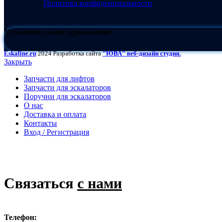
Политика конфиденциальности
Установите наше приложение
Eskaline.ru
2024 Разработка сайта
"ЮВА" веб-дизайн студия.
Закрыть
Запчасти для лифтов
Запчасти для эскалаторов
Поручни для эскалаторов
О нас
Доставка и оплата
Контакты
Вход / Регистрация
Связаться
с нами
Телефон: