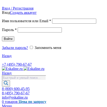
Продажа запасных частей для лифтов, эскалаторов, травол
Вход / Регистрация
Вход
Создать аккаунт
Имя пользователя или Email
*
Пароль
*
Войти
Забыли пароль?
Запомнить меня
Назад
+7 (495) 790-67-67
Назад
Поиск
товаров
8 (800) 600-45-95
8 (495) 790-67-67
info@eskaline.ru
0
товаров
Цена по запросу
Меню