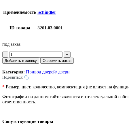
Применяемость
Schindler
ID товара
3201.03.0001
под заказ
Количество
товара
Добавить в заявку
Оформить заказ
Ключевина
замка
Привод дверей/ двери
Категория:
дверей
Поделиться:
шахты
лифта.
*
Размер, цвет, количество, комплектация (не влияет на функ
Selcom.
Левая.
Фотографии на данном сайте являются интеллектуальной собс
ответственность.
Сопутствующие товары