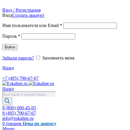
Продажа запасных частей для лифтов, эскалаторов, травол
Вход / Регистрация
Вход
Создать аккаунт
Имя пользователя или Email
*
Пароль
*
Войти
Забыли пароль?
Запомнить меня
Назад
+7 (495) 790-67-67
Назад
Поиск
товаров
8 (800) 600-45-95
8 (495) 790-67-67
info@eskaline.ru
0
товаров
Цена по запросу
Меню