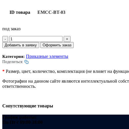
ID товара
EMCC-BT-03
под заказ
Количество
товара
Добавить в заявку
Оформить заказ
Кнопка
вызова
Приказные элементы
Категория:
вниз
Поделиться:
лифта.
Подсветка
*
Размер, цвет, количество, комплектация (не влияет на функ
красная.
Прямоугольная.
Фотографии на данном сайте являются интеллектуальной собс
Шрифт
ответственность.
брайля.
Сопутствующие товары
График работы:
Пн-Пт
с 09:00-18:00