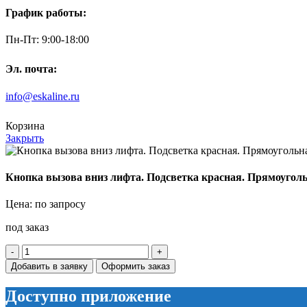
График работы:
Пн-Пт: 9:00-18:00
Эл. почта:
info@eskaline.ru
Корзина
Закрыть
Кнопка вызова вниз лифта. Подсветка красная. Прямоугол
Цена: по запросу
под заказ
Количество
товара
Добавить в заявку
Оформить заказ
Кнопка
вызова
Доступно приложение
вниз