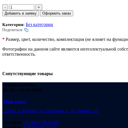
Количество
товара
Добавить в заявку
Оформить заказ
Масло
индустриальное
Без категории
Категория:
И-50.
Поделиться:
10л.
*
Размер, цвет, количество, комплектация (не влияет на функ
Фотографии на данном сайте являются интеллектуальной собс
ответственность.
Сопутствующие товары
График работы:
Пн-Пт
с 09:00-18:00
Наш адрес:
125362, г. Москва, ул. Свободы, д. 35, помещ. 1/5
Телефон:
+7 (495) 790-67-67
Телефон:
8 (800) 600-45-95