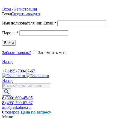
Продажа запасных частей для лифтов, эскалаторов, травол
Вход / Регистрация
Вход
Создать аккаунт
Имя пользователя или Email
*
Пароль
*
Войти
Забыли пароль?
Запомнить меня
Назад
+7 (495) 790-67-67
Назад
Поиск
товаров
8 (800) 600-45-95
8 (495) 790-67-67
info@eskaline.ru
0
товаров
Цена по запросу
Меню