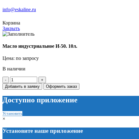
info@eskaline.ru
Корзина
Закрыть
Масло индустриальное И-50. 10л.
Цена: по запросу
В наличии
Количество
товара
Добавить в заявку
Оформить заказ
Масло
индустриальное
Доступно приложение
И-50.
10л.
Установить
×
Установите наше приложение