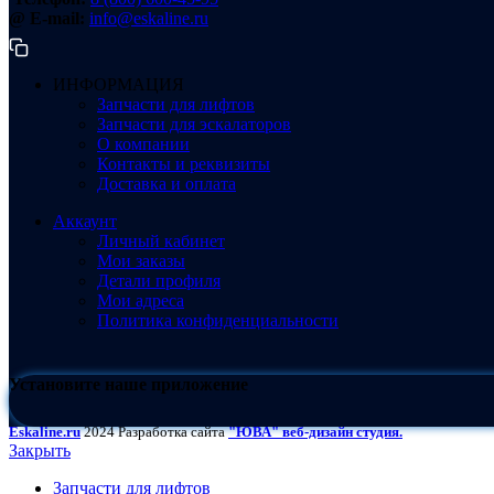
@ E-mail:
info@eskaline.ru
ИНФОРМАЦИЯ
Запчасти для лифтов
Запчасти для эскалаторов
О компании
Контакты и реквизиты
Доставка и оплата
Аккаунт
Личный кабинет
Мои заказы
Детали профиля
Мои адреса
Политика конфиденциальности
Установите наше приложение
Eskaline.ru
2024 Разработка сайта
"ЮВА" веб-дизайн студия.
Закрыть
Запчасти для лифтов