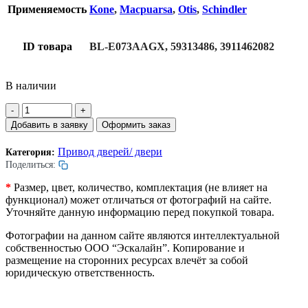
Применяемость
Kone
,
Macpuarsa
,
Otis
,
Schindler
ID товара
BL-E073AAGX, 59313486, 3911462082
В наличии
Количество
товара
Добавить в заявку
Оформить заказ
Мост
контактный
Привод дверей/ двери
Категория:
P0-
Поделиться:
BET
(PZ18)
*
Размер, цвет, количество, комплектация (не влияет на
привода
функционал) может отличаться от фотографий на сайте.
дверей
Уточняйте данную информацию перед покупкой товара.
лифта.
Контакт
Фотографии на данном сайте являются интеллектуальной
IP20.
собственностью ООО “Эскалайн”. Копирование и
41х12х19мм.
размещение на сторонних ресурсах влечёт за собой
юридическую ответственность.