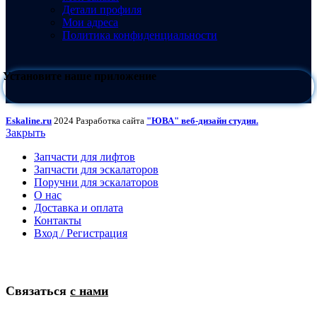
Детали профиля
Мои адреса
Политика конфиденциальности
Установите наше приложение
Eskaline.ru
2024 Разработка сайта
"ЮВА" веб-дизайн студия.
Закрыть
Запчасти для лифтов
Запчасти для эскалаторов
Поручни для эскалаторов
О нас
Доставка и оплата
Контакты
Вход / Регистрация
Связаться
с нами