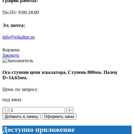
График работы:
Пн-Пт: 9:00-18:00
Эл. почта:
info@eskaline.ru
Корзина
Закрыть
Ось ступени цепи эскалатора. Ступень 800мм. Палец
D=14,63мм.
Цена: по запросу
под заказ
Количество
товара
Добавить в заявку
Оформить заказ
Ось
ступени
Доступно приложение
цепи