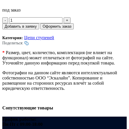
под заказ
Количество
товара
Добавить в заявку
Оформить заказ
Ось
ступени
Цепи ступеней
Категория:
цепи
Поделиться:
эскалатора.
Ступень
*
Размер, цвет, количество, комплектация (не влияет на
800мм.
функционал) может отличаться от фотографий на сайте.
Палец
Уточняйте данную информацию перед покупкой товара.
D=14,63мм.
Фотографии на данном сайте являются интеллектуальной
собственностью ООО “Эскалайн”. Копирование и
размещение на сторонних ресурсах влечёт за собой
юридическую ответственность.
Сопутствующие товары
График работы:
Пн-Пт
с 09:00-18:00