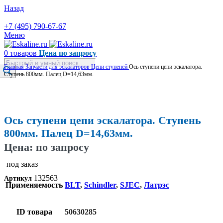
Назад
+7 (495) 790-67-67
Меню
0
товаров
Цена по запросу
Поиск
Главная
Запчасти для эскалаторов
Цепи ступеней
Ось ступени цепи эскалатора.
товаров
Ступень 800мм. Палец D=14,63мм.
Увеличить
Ось ступени цепи эскалатора. Ступень
800мм. Палец D=14,63мм.
Цена: по запросу
под заказ
132563
Артикул
Применяемость
BLT
,
Schindler
,
SJEC
,
Латрэс
ID товара
50630285