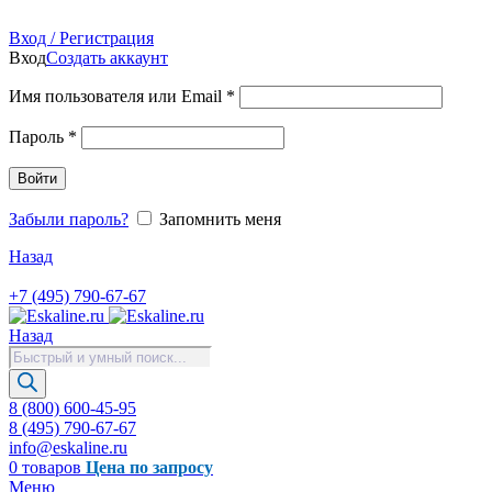
Продажа запасных частей для лифтов, эскалаторов, травол
Вход / Регистрация
Вход
Создать аккаунт
Имя пользователя или Email
*
Пароль
*
Войти
Забыли пароль?
Запомнить меня
Назад
+7 (495) 790-67-67
Назад
Поиск
товаров
8 (800) 600-45-95
8 (495) 790-67-67
info@eskaline.ru
0
товаров
Цена по запросу
Меню