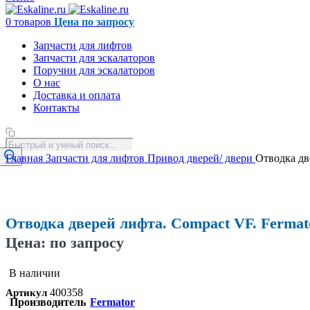
0
товаров
Цена по запросу
Запчасти для лифтов
Запчасти для эскалаторов
Поручни для эскалаторов
О нас
Доставка и оплата
Контакты
Поиск
товаров
Главная
Запчасти для лифтов
Привод дверей/ двери
Отводка дв
Увеличить
Отводка дверей лифта. Compact VF. Fermat
Цена: по запросу
В наличии
400358
Артикул
Производитель
Fermator