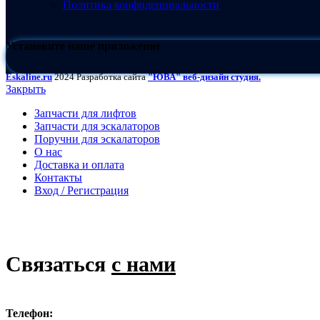
Политика конфиденциальности
Установите наше приложение
Eskaline.ru
2024 Разработка сайта
"ЮВА" веб-дизайн студия.
Закрыть
Запчасти для лифтов
Запчасти для эскалаторов
Поручни для эскалаторов
О нас
Доставка и оплата
Контакты
Вход / Регистрация
Связаться
с нами
Телефон: