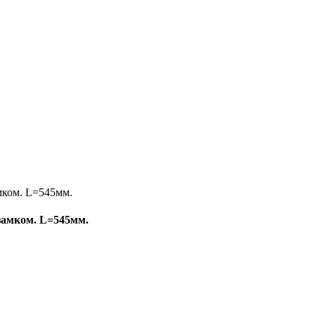
 замком. L=545мм.