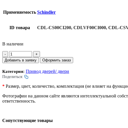
Применяемость
Schindler
ID товара
CDL-CS00CI200, CDLVF00CI000, CDL-CSV2
В наличии
Количество
товара
Добавить в заявку
Оформить заказ
Отводка
дверей
Привод дверей/ двери
Категория:
лифта.
Поделиться:
Compact
VF.
*
Размер, цвет, количество, комплектация (не влияет на функ
Fermator.
T2.
Фотографии на данном сайте являются интеллектуальной собс
Левая.
ответственность.
С
замком.
L=545мм.
Сопутствующие товары