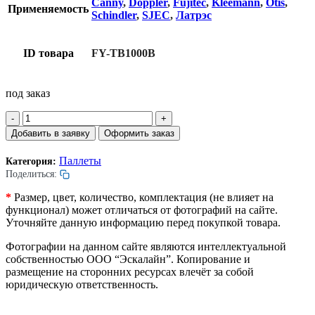
Canny
,
Doppler
,
Fujitec
,
Kleemann
,
Otis
,
Применяемость
Schindler
,
SJEC
,
Латрэс
ID товара
FY-TB1000B
под заказ
Количество
товара
Добавить в заявку
Оформить заказ
Паллета
траволатора.
Паллеты
Категория:
1000мм.
Поделиться:
Алюминий.
L=1128.
*
Размер, цвет, количество, комплектация (не влияет на
W=140мм.
функционал) может отличаться от фотографий на сайте.
H=82мм.
Уточняйте данную информацию перед покупкой товара.
2
крашенные
Фотографии на данном сайте являются интеллектуальной
демаркационные
собственностью ООО “Эскалайн”. Копирование и
линии.
размещение на сторонних ресурсах влечёт за собой
юридическую ответственность.