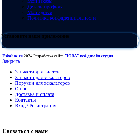
Мои заказы
Детали профиля
Мои адреса
Политика конфиденциальности
Установите наше приложение
Eskaline.ru
2024 Разработка сайта
"ЮВА" веб-дизайн студия.
Закрыть
Запчасти для лифтов
Запчасти для эскалаторов
Поручни для эскалаторов
О нас
Доставка и оплата
Контакты
Вход / Регистрация
Связаться
с нами