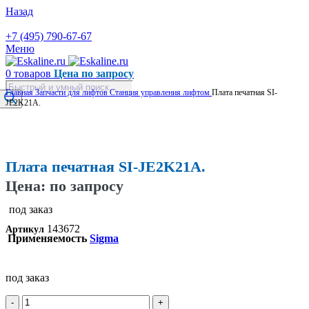
Назад
+7 (495) 790-67-67
Меню
0
товаров
Цена по запросу
Поиск
Главная
Запчасти для лифтов
Станция управления лифтом
Плата печатная SI-
товаров
JE2K21A.
Увеличить
Плата печатная SI-JE2K21A.
Цена: по запросу
под заказ
143672
Артикул
Применяемость
Sigma
под заказ
Количество