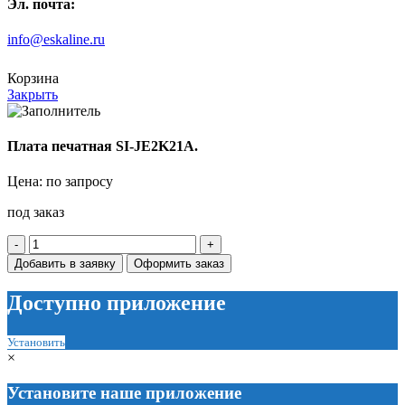
Эл. почта:
info@eskaline.ru
Корзина
Закрыть
Плата печатная SI-JE2K21A.
Цена: по запросу
под заказ
Количество
товара
Добавить в заявку
Оформить заказ
Плата
печатная
Доступно приложение
SI-
JE2K21A.
Установить
×
Установите наше приложение