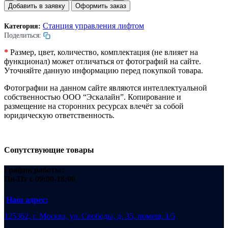
товара
Добавить в заявку
Оформить заказ
Плата
печатная
Станция управления лифтом
Категория:
SI-
Поделиться:
JE2K21A.
*
Размер, цвет, количество, комплектация (не влияет на
функционал) может отличаться от фотографий на сайте.
Уточняйте данную информацию перед покупкой товара.
Фотографии на данном сайте являются интеллектуальной
собственностью ООО “Эскалайн”. Копирование и
размещение на сторонних ресурсах влечёт за собой
юридическую ответственность.
Сопутствующие товары
График работы:
Пн-Пт
с 09:00-18:00
Наш адрес:
125362, г. Москва, ул. Свободы, д. 35, помещ. 1/5