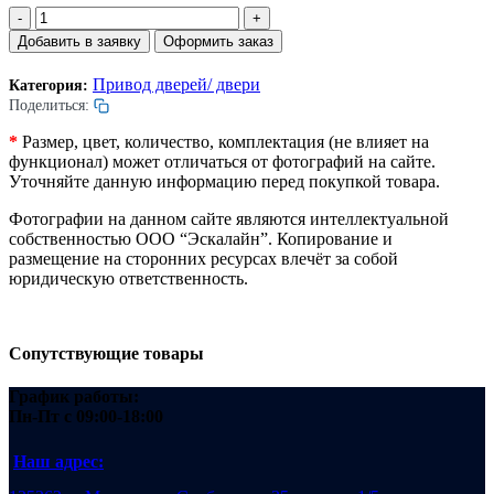
Количество
товара
Добавить в заявку
Оформить заказ
Порог
дверей
Привод дверей/ двери
Категория:
шахты
Поделиться:
лифта.
L=2405мм.
*
Размер, цвет, количество, комплектация (не влияет на
W=75
функционал) может отличаться от фотографий на сайте.
мм.
Уточняйте данную информацию перед покупкой товара.
H=35мм.
Фотографии на данном сайте являются интеллектуальной
собственностью ООО “Эскалайн”. Копирование и
размещение на сторонних ресурсах влечёт за собой
юридическую ответственность.
Сопутствующие товары
График работы:
Пн-Пт
с 09:00-18:00
Наш адрес: