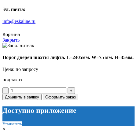
Эл. почта:
info@eskaline.ru
Корзина
Закрыть
Порог дверей шахты лифта. L=2405мм. W=75 мм. H=35мм.
Цена: по запросу
под заказ
Количество
товара
Добавить в заявку
Оформить заказ
Порог
дверей
Доступно приложение
шахты
лифта.
L=2405мм.
Установить
W=75
×
мм.