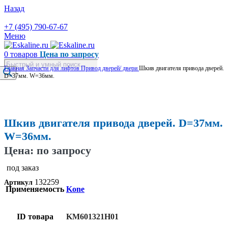
Назад
+7 (495) 790-67-67
Меню
0
товаров
Цена по запросу
Поиск
Главная
Запчасти для лифтов
Привод дверей/ двери
Шкив двигателя привода дверей.
товаров
D=37мм. W=36мм.
Увеличить
Шкив двигателя привода дверей. D=37мм.
W=36мм.
Цена: по запросу
под заказ
132259
Артикул
Применяемость
Kone
ID товара
KM601321H01