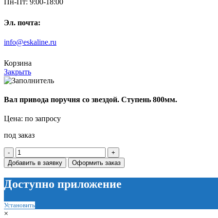
Пн-Пт: 9:00-18:00
Эл. почта:
info@eskaline.ru
Корзина
Закрыть
Вал привода поручня со звездой. Ступень 800мм.
Цена: по запросу
под заказ
Количество
товара
Добавить в заявку
Оформить заказ
Вал
привода
Доступно приложение
поручня
со
звездой.
Установить
Ступень
×