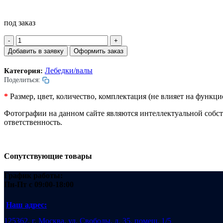
под заказ
Количество
товара
Добавить в заявку
Оформить заказ
Вал
привода
Лебедки/валы
Категория:
поручня
Поделиться:
со
звездой.
*
Размер, цвет, количество, комплектация (не влияет на функ
Ступень
800мм.
Фотографии на данном сайте являются интеллектуальной собс
ответственность.
Сопутствующие товары
График работы:
Пн-Пт
с 09:00-18:00
Наш адрес:
125362, г. Москва, ул. Свободы, д. 35, помещ. 1/5