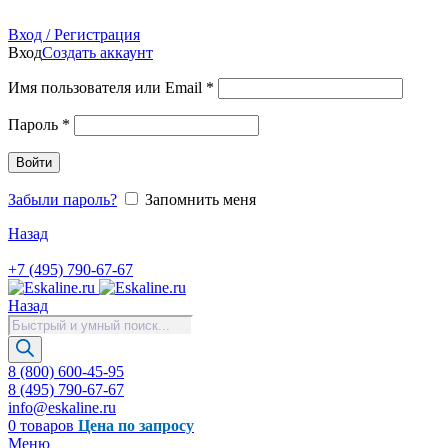
Продажа запасных частей для лифтов, эскалаторов, травол
Вход / Регистрация
Вход
Создать аккаунт
Имя пользователя или Email
*
Пароль
*
Войти
Забыли пароль?
Запомнить меня
Назад
+7 (495) 790-67-67
Назад
Поиск
товаров
8 (800) 600-45-95
8 (495) 790-67-67
info@eskaline.ru
0
товаров
Цена по запросу
Меню