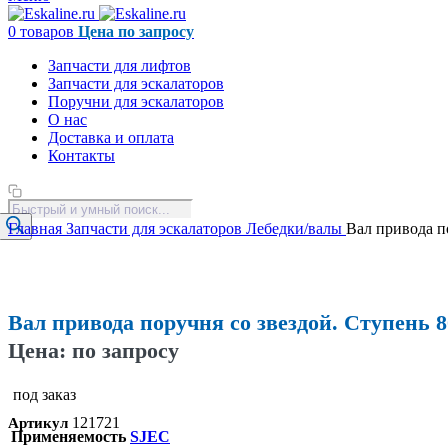
0
товаров
Цена по запросу
Запчасти для лифтов
Запчасти для эскалаторов
Поручни для эскалаторов
О нас
Доставка и оплата
Контакты
Поиск
товаров
Главная
Запчасти для эскалаторов
Лебедки/валы
Вал привода п
Увеличить
Вал привода поручня со звездой. Ступень 
Цена: по запросу
под заказ
121721
Артикул
Применяемость
SJEC