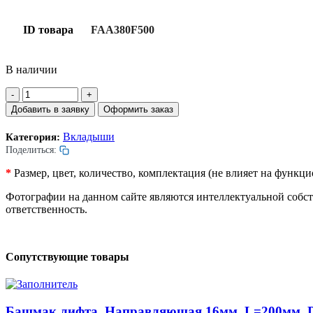
ID товара
FAA380F500
В наличии
Количество
товара
Добавить в заявку
Оформить заказ
Вкладыш
башмака
Вкладыши
Категория:
лифта.
Поделиться:
200х25х6мм.
*
Размер, цвет, количество, комплектация (не влияет на функ
Фотографии на данном сайте являются интеллектуальной собс
ответственность.
Сопутствующие товары
Башмак лифта. Направляющая 16мм. L=200мм. D