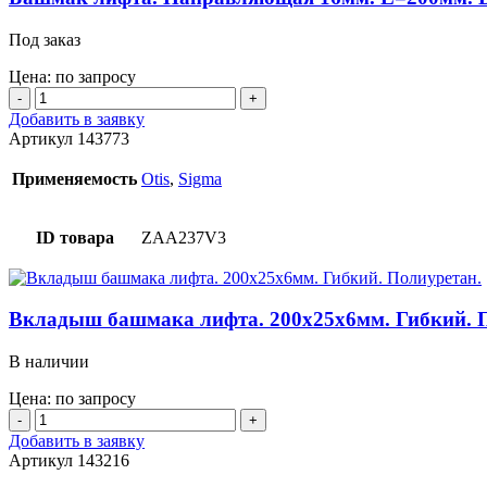
Под заказ
Цена: по запросу
Количество
товара
Добавить в заявку
Башмак
Артикул
143773
лифта.
Направляющая
Применяемость
Otis
,
Sigma
16мм.
L=200мм.
DIM2=118мм.
ID товара
ZAA237V3
С
креплением
для
масленки.
Вкладыш башмака лифта. 200х25х6мм. Гибкий. 
В наличии
Цена: по запросу
Количество
товара
Добавить в заявку
Вкладыш
Артикул
143216
башмака