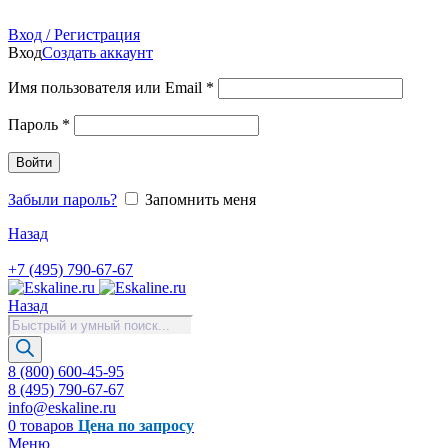
Продажа запасных частей для лифтов, эскалаторов, травол
Вход / Регистрация
Вход
Создать аккаунт
Имя пользователя или Email
*
Пароль
*
Войти
Забыли пароль?
Запомнить меня
Назад
+7 (495) 790-67-67
Назад
Поиск
товаров
8 (800) 600-45-95
8 (495) 790-67-67
info@eskaline.ru
0
товаров
Цена по запросу
Меню