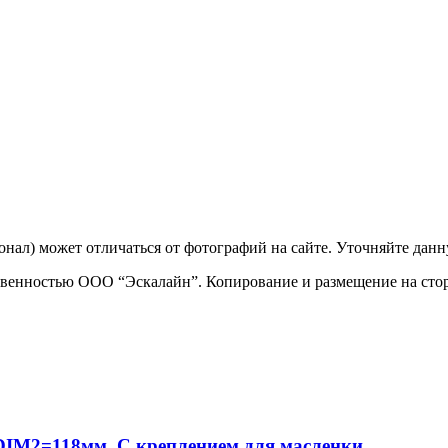
ционал) может отличаться от фотографий на сайте. Уточняйте да
твенностью ООО “Эскалайн”. Копирование и размещение на стор
IM2=118мм. С креплением для масленки.