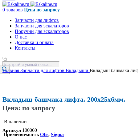
0
товаров
Цена по запросу
Запчасти для лифтов
Запчасти для эскалаторов
Поручни для эскалаторов
О нас
Доставка и оплата
Контакты
Поиск
товаров
Главная
Запчасти для лифтов
Вкладыши
Вкладыш башмака лиф
Увеличить
Вкладыш башмака лифта. 200х25х6мм.
Цена: по запросу
В наличии
100060
Артикул
Применяемость
Otis
,
Sigma