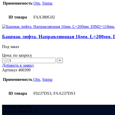
лифта.
Применяемость
Otis
,
Sigma
200х25х6мм.
Гибкий.
Полиуретан.
ID товара
FAA380G02
Башмак лифта. Направляющая 16мм. L=200мм. 
Под заказ
Цена: по запросу
Количество
товара
Добавить в заявку
Башмак
Артикул
400399
лифта.
Направляющая
Применяемость
Otis
,
Sigma
16мм.
L=200мм.
DIM2=118мм.
ID товара
F0237DS3, FAA237DS3
График работы:
Пн-Пт
с 09:00-18:00