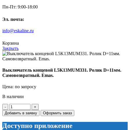
Пн-Пт: 9:00-18:00
Эл. почта:
info@eskaline.ru
Корзина
Закрыть
Выключатель концевой L5K13MUM331. Ролик D=11мм.
Самовозвратный. Emas.
Цена: по запросу
В наличии
Количество
товара
Добавить в заявку
Оформить заказ
Выключатель
концевой
Доступно приложение
L5K13MUM331.