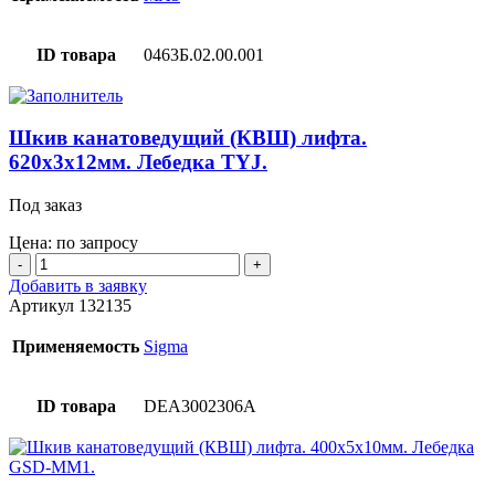
лифта.
480х3х10мм.
ID товара
0463Б.02.00.001
Шкив канатоведущий (КВШ) лифта.
620х3х12мм. Лебедка TYJ.
Под заказ
Цена: по запросу
Количество
товара
Добавить в заявку
Шкив
Артикул
132135
канатоведущий
(КВШ)
Применяемость
Sigma
лифта.
620х3х12мм.
Лебедка
ID товара
DEA3002306A
TYJ.