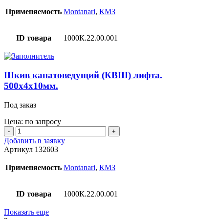
канатоведущий
(КВШ)
Применяемость
Montanari
,
КМЗ
лифта.
500x4x12мм.
ID товара
1000К.22.00.001
Шкив канатоведущий (КВШ) лифта.
500x4x10мм.
Под заказ
Цена: по запросу
Количество
товара
Добавить в заявку
Шкив
Артикул
132603
канатоведущий
(КВШ)
Применяемость
Montanari
,
КМЗ
лифта.
500x4x10мм.
ID товара
1000К.22.00.001
Показать еще