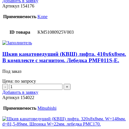
Добавить в заявку
Шкив
Артикул
154176
канатоведущий
(КВШ)
Применяемость
Kone
лифта.
420x6x8мм.
D=640мм.
ID товара
KM51080925V003
W=150мм.
d=180мм.
Лебедка
NMX11.
Шкив канатоведущий (КВШ) лифта. 410x6x8мм.
В комплекте с магнитом. Лебедка PMF011S-E.
Под заказ
Цена: по запросу
Количество
товара
Добавить в заявку
Шкив
Артикул
154022
канатоведущий
(КВШ)
Применяемость
Mitsubishi
лифта.
410x6x8мм.
В
комплекте