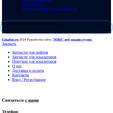
Мои адреса
Политика конфиденциальности
Установите наше приложение
Eskaline.ru
2024 Разработка сайта
"ЮВА" веб-дизайн студия.
Закрыть
Запчасти для лифтов
Запчасти для эскалаторов
Поручни для эскалаторов
О нас
Доставка и оплата
Контакты
Вход / Регистрация
Связаться
с нами
Телефон: