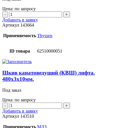
Цена: по запросу
Количество
товара
Добавить в заявку
Шкив
Артикул
143664
канатоведущий
(КВШ)
Применяемость
Thyssen
лифта.
240x10x6мм.
W=122мм.
ID товара
62510000051
d=72-
79мм.
Шпонка
W=20мм.
Шкив канатоведущий (КВШ) лифта.
480х3х10мм.
Под заказ
Цена: по запросу
Количество
товара
Добавить в заявку
Шкив
Артикул
143510
канатоведущий
(КВШ)
Применяемость
МЛЗ