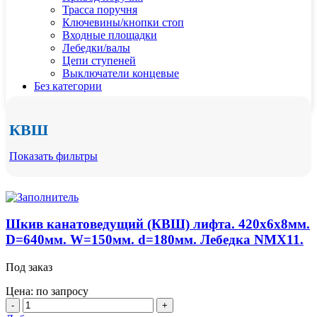
Трасса поручня
Ключевины/кнопки стоп
Входные площадки
Лебедки/валы
Цепи ступеней
Выключатели концевые
Без категории
КВШ
Показать фильтры
Шкив канатоведущий (КВШ) лифта. 420x6x8мм.
D=640мм. W=150мм. d=180мм. Лебедка NMX11.
Под заказ
Цена: по запросу
Количество
товара