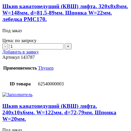
с
Шкив канатоведущий (КВШ) лифта. 320х8х8мм.
магнитом.
W=148мм. d=81,5-89мм. Шпонка W=22мм.
Лебедка
лебедка PMC170.
PMF011S-
E.
Под заказ
Цена: по запросу
Количество
товара
Добавить в заявку
Шкив
Артикул
143787
канатоведущий
(КВШ)
Применяемость
Thyssen
лифта.
320х8х8мм.
W=148мм.
ID товара
62540000003
d=81,5-
89мм.
Шпонка
W=22мм.
Шкив канатоведущий (КВШ) лифта.
лебедка
240x10x6мм. W=122мм. d=72-79мм. Шпонка
PMC170.
W=20мм.
Под заказ