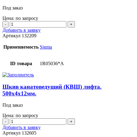
Под заказ
Цена: по запросу
Количество
товара
Добавить в заявку
Шкив
Артикул
132209
канатоведущий
(КВШ)
Применяемость
Sigma
лифта.
710x6x12мм.
Лебедка
ID товара
1R05036*A
TYS.
Шкив канатоведущий (КВШ) лифта.
500x4x12мм.
Под заказ
Цена: по запросу
Количество
товара
Добавить в заявку
Шкив
Артикул
132605