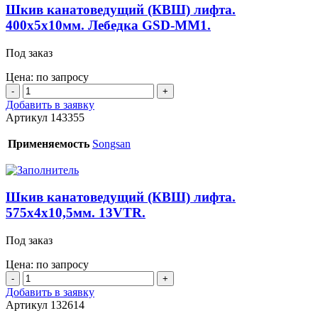
Шкив канатоведущий (КВШ) лифта.
400x5x10мм. Лебедка GSD-MM1.
Под заказ
Цена: по запросу
Количество
товара
Добавить в заявку
Шкив
Артикул
143355
канатоведущий
(КВШ)
Применяемость
Songsan
лифта.
400x5x10мм.
Лебедка
GSD-
Шкив канатоведущий (КВШ) лифта.
MM1.
575х4х10,5мм. 13VTR.
Под заказ
Цена: по запросу
Количество
товара
Добавить в заявку
Шкив
Артикул
132614
канатоведущий