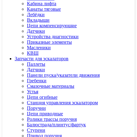
Кабина лифта
Канаты тяговые
Лебёдки
Вкладыши
Цепи компенсирующие
Датчики
Устройства диагностики
Приказные элементы
Масленики
КВШ
Запчасти для эскалаторов
Паллеты
Датчики
Панели пуска/указатели движения
Гребенки
Смазочные материалы
Устья
Цепи огибные
Станция управления эскалатором
Поручни
Цепи приводные
Ролики трассы поручня
Балюстрада/плинтус/фартук
Ступени
Привод поручня