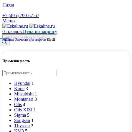
Назад
+7 (495) 790-67-67
Меню
0
товаров
Цена по запросу
Поиск
Главная
Запчасти для лифтов
КВШ
товаров
Применяемость
Hyundai
1
Kone
3
Mitsubishi
1
Montanari
3
Otis
4
Otis XIZI
1
Sigma
5
Songsan
1
Thyssen
2
КМЗ
5