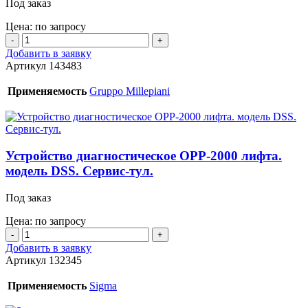
Под заказ
Цена: по запросу
Количество
товара
Добавить в заявку
Устройство
Артикул
143483
диагностическое
лифта.
Применяемость
Gruppo Millepiani
Сервис-
тул.
Устройство диагностическое OPP-2000 лифта.
модель DSS. Сервис-тул.
Под заказ
Цена: по запросу
Количество
товара
Добавить в заявку
Устройство
Артикул
132345
диагностическое
OPP-
Применяемость
Sigma
2000
лифта.