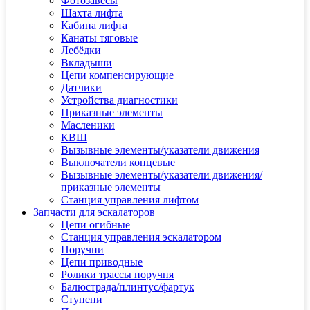
Фотозавесы
Шахта лифта
Кабина лифта
Канаты тяговые
Лебёдки
Вкладыши
Цепи компенсирующие
Датчики
Устройства диагностики
Приказные элементы
Масленики
КВШ
Вызывные элементы/указатели движения
Выключатели концевые
Вызывные элементы/указатели движения/
приказные элементы
Станция управления лифтом
Запчасти для эскалаторов
Цепи огибные
Станция управления эскалатором
Поручни
Цепи приводные
Ролики трассы поручня
Балюстрада/плинтус/фартук
Ступени