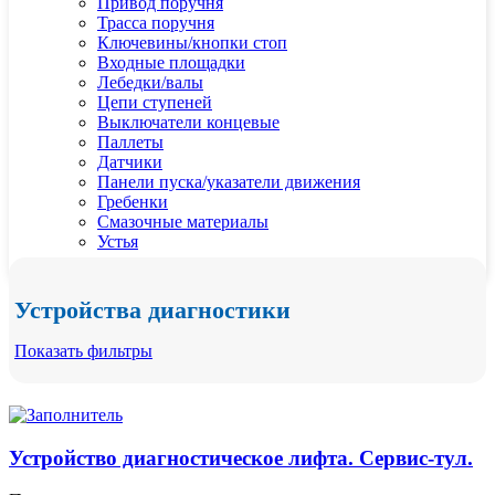
Привод поручня
Трасса поручня
Ключевины/кнопки стоп
Входные площадки
Лебедки/валы
Цепи ступеней
Выключатели концевые
Паллеты
Датчики
Панели пуска/указатели движения
Гребенки
Смазочные материалы
Устья
Устройства диагностики
Показать фильтры
Устройство диагностическое лифта. Сервис-тул.