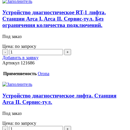
модель
DSS.
Устройство диагностическое RT-1 лифта.
Сервис-
Станции Arca I, Arca II. Сервис-тул. Без
тул.
ограничения количества подключений.
Под заказ
Цена: по запросу
Количество
товара
Добавить в заявку
Устройство
Артикул
121686
диагностическое
RT-
Применяемость
Orona
1
лифта.
Станции
Arca
Устройство диагностическое лифта. Станция
I,
Arca II. Сервис-тул.
Arca
II.
Под заказ
Сервис-
тул.
Цена: по запросу
Без
Количество
ограничения