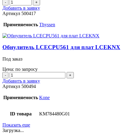
Количество
товара
Добавить в заявку
Устройство
Артикул
500417
диагностическое
лифта.
Применяемость
Thyssen
Комплект.
Сервис-
тул.
Обнулитель LCECPU561 для плат LCEKNX
Под заказ
Цена: по запросу
Количество
товара
Добавить в заявку
Обнулитель
Артикул
500494
LCECPU561
для
Применяемость
Kone
плат
LCEKNX
ID товара
KM784480G01
Показать еще
Загрузка...