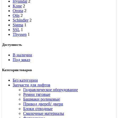
Hyundai
2
Kone
2
Orona
2
Otis
2
Schindler
2
Sigma
1
SSL
1
Thyssen
1
Доступность
В наличии
Под заказ
Категории товаров
Без категории
Запчасти для лифтов
Гидравлическое оборудование
Ремни тяговые
Башмаки роликовые
Привод дверей/ двери
Блоки отводные
Смазочные материалы