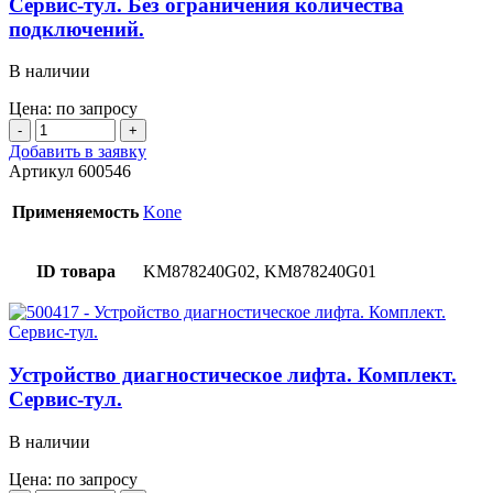
Сервис-тул. Без ограничения количества
подключений.
В наличии
Цена: по запросу
Количество
товара
Добавить в заявку
Устройство
Артикул
600546
диагностическое
LCEUIO
Применяемость
Kone
лифта.
Сервис-
тул.
ID товара
KM878240G02, KM878240G01
Без
ограничения
количества
подключений.
Устройство диагностическое лифта. Комплект.
Сервис-тул.
В наличии
Цена: по запросу