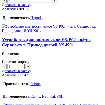
товара
Добавить в заявку
Устройство
Артикул
110913
диагностическое
HHT-
Применяемость
Hyundai
WB100
лифта.
Сервис-
тул.
Устройство диагностическое YS-P02 лифта.
Сервис-тул. Привод дверей YS-K01.
В наличии
Цена: по запросу
Количество
товара
Добавить в заявку
Устройство
Артикул
600547
диагностическое
YS-
Производитель
Eshine
P02
лифта.
Сервис-
Применяемость
Canny
,
Hyundai
,
SSL
тул.
Привод