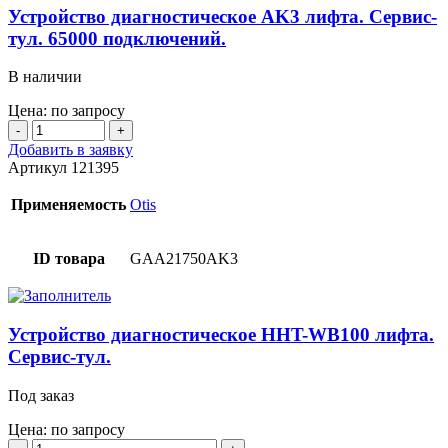
Устройство диагностическое AK3 лифта. Сервис-
тул. 65000 подключений.
В наличии
Цена: по запросу
Количество
товара
Добавить в заявку
Устройство
Артикул
121395
диагностическое
AK3
Применяемость
Otis
лифта.
Сервис-
тул.
ID товара
GAA21750AK3
65000
подключений.
Устройство диагностическое HHT-WB100 лифта.
Сервис-тул.
Под заказ
Цена: по запросу
Количество