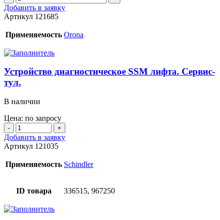
товара
Добавить в заявку
количества
Устройство
Артикул
121685
подключений.
диагностическое
лифта.
Применяемость
Orona
Станция
Arca
II.
Сервис-
Устройство диагностическое SSM лифта. Сервис-
тул.
тул.
В наличии
Цена: по запросу
Количество
товара
Добавить в заявку
Устройство
Артикул
121035
диагностическое
SSM
Применяемость
Schindler
лифта.
Сервис-
тул.
ID товара
336515, 967250