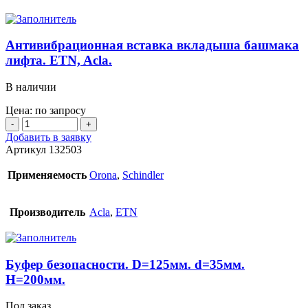
Антивибрационная вставка вкладыша башмака
лифта. ETN, Acla.
В наличии
Цена: по запросу
Количество
товара
Добавить в заявку
Антивибрационная
Артикул
132503
вставка
вкладыша
Применяемость
Orona
,
Schindler
башмака
лифта.
ETN,
Производитель
Acla
,
ETN
Acla.
Буфер безопасности. D=125мм. d=35мм.
H=200мм.
Под заказ