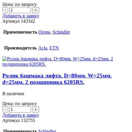
Цена: по запросу
Количество
товара
Добавить в заявку
Антивибрационная
Артикул
143342
вставка
вкладыша
Применяемость
Orona
,
Schindler
башмака
лифта.
ETN,
Производитель
Acla
,
ETN
Acla.
L=140мм.
Ролик башмака лифта. D=80мм. W=25мм.
d=25мм. 2 подшипника 6205RS.
В наличии
Цена: по запросу
Количество
товара
Добавить в заявку
Ролик
Артикул
132755
башмака
лифта.
Применяемость
Schindler