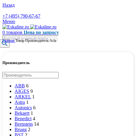
Назад
+7 (495) 790-67-67
Меню
0
товаров
Цена по запросу
Поиск
Главная
Товар Производитель
Acla
товаров
Производитель
ABB
6
AIGES
9
ARKEL
1
Astra
1
Autonics
6
Bekaert
1
Benedict
4
Bernstein
14
Brugg
2
BST
2