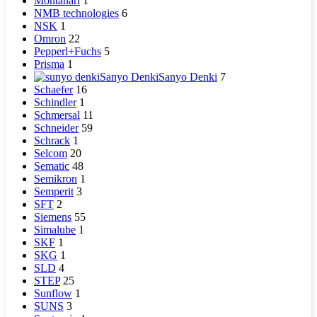
Montanari
1
NMB technologies
6
NSK
1
Omron
22
Pepperl+Fuchs
5
Prisma
1
Sanyo Denki
Sanyo Denki
7
Schaefer
16
Schindler
1
Schmersal
11
Schneider
59
Schrack
1
Selcom
20
Sematic
48
Semikron
1
Semperit
3
SFT
2
Siemens
55
Simalube
1
SKF
1
SKG
1
SLD
4
STEP
25
Sunflow
1
SUNS
3