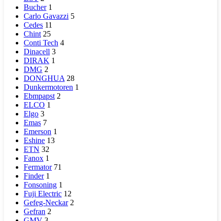
Bucher
1
Carlo Gavazzi
5
Cedes
11
Chint
25
Conti Tech
4
Dinacell
3
DIRAK
1
DMG
2
DONGHUA
28
Dunkermotoren
1
Ebmpapst
2
ELCO
1
Elgo
3
Emas
7
Emerson
1
Eshine
13
ETN
32
Fanox
1
Fermator
71
Finder
1
Fonsoning
1
Fuji Electric
12
Gefeg-Neckar
2
Gefran
2
GMV
3