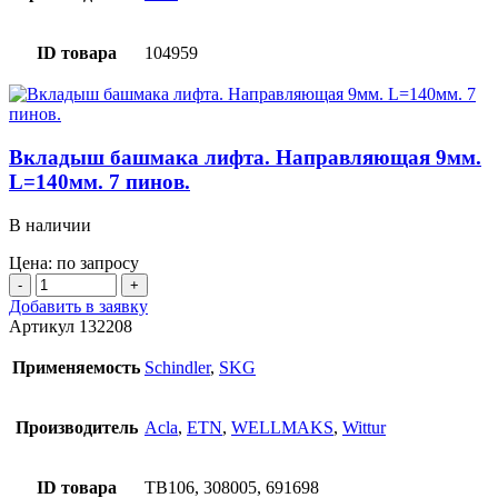
2
подшипника
6201.
ID товара
104959
Вкладыш башмака лифта. Направляющая 9мм.
L=140мм. 7 пинов.
В наличии
Цена: по запросу
Количество
товара
Добавить в заявку
Вкладыш
Артикул
132208
башмака
лифта.
Применяемость
Schindler
,
SKG
Направляющая
9мм.
L=140мм.
Производитель
Acla
,
ETN
,
WELLMAKS
,
Wittur
7
пинов.
ID товара
TB106, 308005, 691698