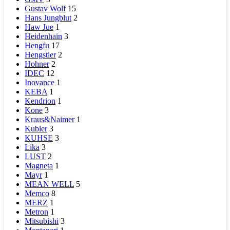
Gustav Wolf
15
Hans Jungblut
2
Haw Jue
1
Heidenhain
3
Hengfu
17
Hengstler
2
Hohner
2
IDEC
12
Inovance
1
KEBA
1
Kendrion
1
Kone
3
Kraus&Naimer
1
Kubler
3
KUHSE
3
Lika
3
LUST
2
Magneta
1
Mayr
1
MEAN WELL
5
Memco
8
MERZ
1
Metron
1
Mitsubishi
3