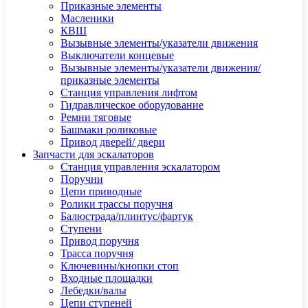
Приказные элементы
Масленики
КВШ
Вызывные элементы/указатели движения
Выключатели концевые
Вызывные элементы/указатели движения/
приказные элементы
Станция управления лифтом
Гидравлическое оборудование
Ремни тяговые
Башмаки роликовые
Привод дверей/ двери
Запчасти для эскалаторов
Станция управления эскалатором
Поручни
Цепи приводные
Ролики трассы поручня
Балюстрада/плинтус/фартук
Ступени
Привод поручня
Трасса поручня
Ключевины/кнопки стоп
Входные площадки
Лебедки/валы
Цепи ступеней