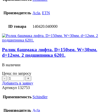
D=80мм.
W=25мм.
d=25мм.
Производитель
Acla
,
ETN
2
подшипника
6205RS.
ID товара
140420.040000
Ролик башмака лифта. D=150мм. W=30мм.
d=12мм. 2 подшипника 6201.
В наличии
Цена: по запросу
Количество
товара
Добавить в заявку
Ролик
Артикул
132753
башмака
лифта.
Применяемость
Schindler
D=150мм.
W=30мм.
d=12мм.
Производитель
Acla