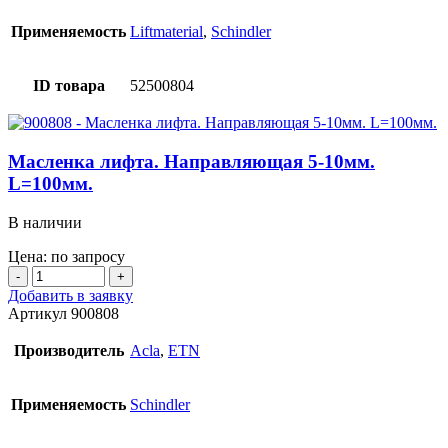
С
антивибрационной
Применяемость
Liftmaterial
,
Schindler
вставкой.
ETN,
Acla.
ID товара
52500804
Направляющая
16мм.
140х77х9мм.
Масленка лифта. Направляющая 5-10мм.
L=100мм.
В наличии
Цена: по запросу
Количество
товара
Добавить в заявку
Масленка
Артикул
900808
лифта.
Направляющая
Производитель
Acla
,
ETN
5-
10мм.
L=100мм.
Применяемость
Schindler