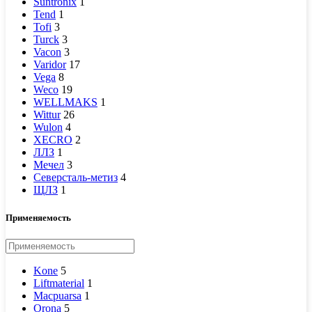
Suntronix
1
Tend
1
Tofi
3
Turck
3
Vacon
3
Varidor
17
Vega
8
Weco
19
WELLMAKS
1
Wittur
26
Wulon
4
XECRO
2
ЛЛЗ
1
Мечел
3
Северсталь-метиз
4
ЩЛЗ
1
Применяемость
Kone
5
Liftmaterial
1
Macpuarsa
1
Orona
5