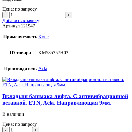
Цена: по запросу
Количество
товара
Добавить в заявку
Буфер
Артикул
121947
безопасности.
D=125мм.
Применяемость
Kone
d=35мм.
H=200мм.
ID товара
KM585357H03
Производитель
Acla
Вкладыш башмака лифта. С антивибрационной
вставкой. ETN, Acla. Направляющая 9мм.
В наличии
Цена: по запросу
Количество