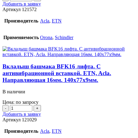
товара
Добавить в заявку
Вкладыш
Артикул
121572
башмака
лифта.
Производитель
Acla
,
ETN
С
антивибрационной
вставкой.
Применяемость
Orona
,
Schindler
ETN,
Acla.
Направляющая
9мм.
Вкладыш башмака BFK16 лифта. С
антивибрационной вставкой. ETN, Acla.
Направляющая 16мм. 140х77х9мм.
В наличии
Цена: по запросу
Количество
товара
Добавить в заявку
Вкладыш
Артикул
121029
башмака
BFK16
Производитель
Acla
,
ETN
лифта.