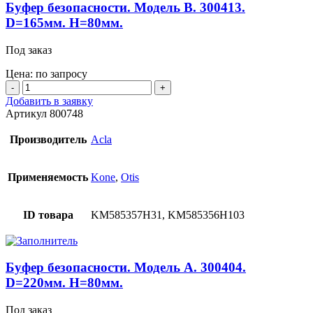
Буфер безопасности. Модель B. 300413.
D=165мм. H=80мм.
Под заказ
Цена: по запросу
Количество
товара
Добавить в заявку
Буфер
Артикул
800748
безопасности.
Модель
Производитель
Acla
B.
300413.
D=165мм.
Применяемость
Kone
,
Otis
H=80мм.
ID товара
KM585357H31, KM585356H103
Буфер безопасности. Модель A. 300404.
D=220мм. H=80мм.
Под заказ