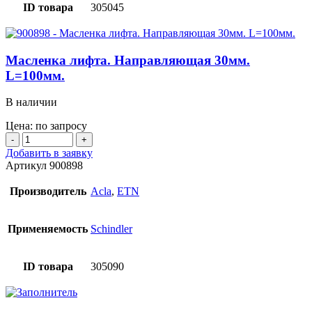
ID товара
305045
Масленка лифта. Направляющая 30мм.
L=100мм.
В наличии
Цена: по запросу
Количество
товара
Добавить в заявку
Масленка
Артикул
900898
лифта.
Направляющая
Производитель
Acla
,
ETN
30мм.
L=100мм.
Применяемость
Schindler
ID товара
305090