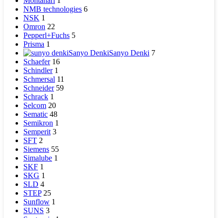
Montanari
1
NMB technologies
6
NSK
1
Omron
22
Pepperl+Fuchs
5
Prisma
1
Sanyo Denki
Sanyo Denki
7
Schaefer
16
Schindler
1
Schmersal
11
Schneider
59
Schrack
1
Selcom
20
Sematic
48
Semikron
1
Semperit
3
SFT
2
Siemens
55
Simalube
1
SKF
1
SKG
1
SLD
4
STEP
25
Sunflow
1
SUNS
3