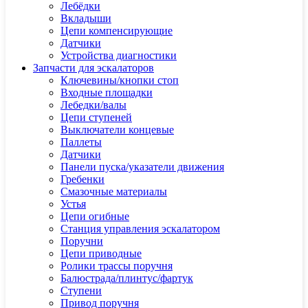
Лебёдки
Вкладыши
Цепи компенсирующие
Датчики
Устройства диагностики
Запчасти для эскалаторов
Ключевины/кнопки стоп
Входные площадки
Лебедки/валы
Цепи ступеней
Выключатели концевые
Паллеты
Датчики
Панели пуска/указатели движения
Гребенки
Смазочные материалы
Устья
Цепи огибные
Станция управления эскалатором
Поручни
Цепи приводные
Ролики трассы поручня
Балюстрада/плинтус/фартук
Ступени
Привод поручня