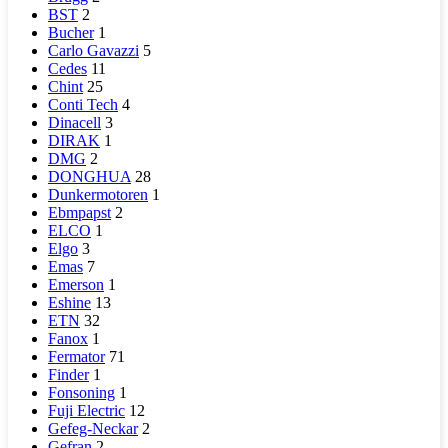
BST
2
Bucher
1
Carlo Gavazzi
5
Cedes
11
Chint
25
Conti Tech
4
Dinacell
3
DIRAK
1
DMG
2
DONGHUA
28
Dunkermotoren
1
Ebmpapst
2
ELCO
1
Elgo
3
Emas
7
Emerson
1
Eshine
13
ETN
32
Fanox
1
Fermator
71
Finder
1
Fonsoning
1
Fuji Electric
12
Gefeg-Neckar
2
Gefran
2