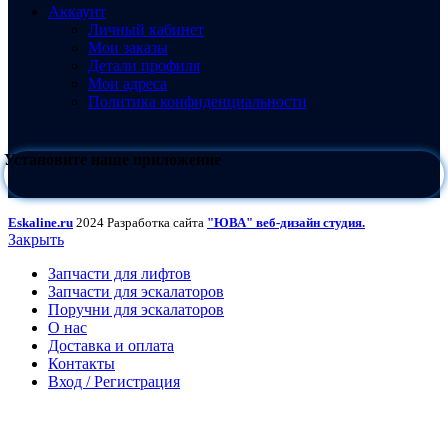
Аккаунт
Личный кабинет
Мои заказы
Детали профиля
Мои адреса
Политика конфиденциальности
Установите наше приложение
Eskaline.ru
2024 Разработка сайта
"ЮВА" веб-дизайн студия.
Закрыть
Запчасти для лифтов
Запчасти для эскалаторов
Поручни для эскалаторов
О нас
Доставка и оплата
Контакты
Вход / Регистрация