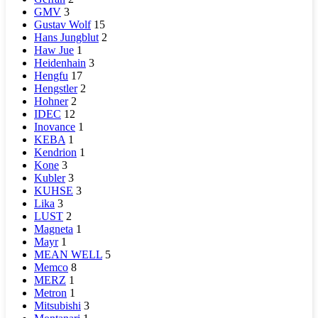
GMV
3
Gustav Wolf
15
Hans Jungblut
2
Haw Jue
1
Heidenhain
3
Hengfu
17
Hengstler
2
Hohner
2
IDEC
12
Inovance
1
KEBA
1
Kendrion
1
Kone
3
Kubler
3
KUHSE
3
Lika
3
LUST
2
Magneta
1
Mayr
1
MEAN WELL
5
Memco
8
MERZ
1
Metron
1
Mitsubishi
3