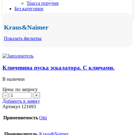
Трасса поручня
Без категории
Kraus&Naimer
Показать фильтры
Ключевина пуска эскалатора. С ключами.
В наличии
Цена: по запросу
Количество
товара
Добавить в заявку
Ключевина
Артикул
121693
пуска
эскалатора.
Применяемость
Otis
С
ключами.
Производитель
Kraus&Naimer