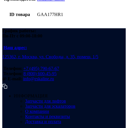
ID товара
GAA177HR1
График работы:
Пн-Пт
с 09:00-18:00
Наш адрес:
125362, г. Москва, ул. Свободы, д. 35, помещ. 1/5
Телефон:
+7 (495) 790-67-67
Телефон:
8 (800) 600-45-95
@ E-mail:
info@eskaline.ru
ИНФОРМАЦИЯ
Запчасти для лифтов
Запчасти для эскалаторов
О компании
Контакты и реквизиты
Доставка и оплата